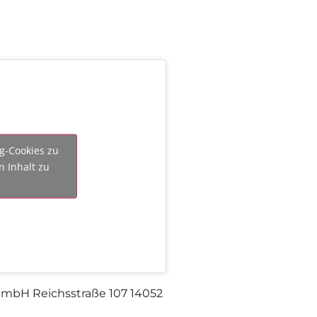
ng-Cookies zu
n Inhalt zu
t mbH Reichsstraße 107 14052